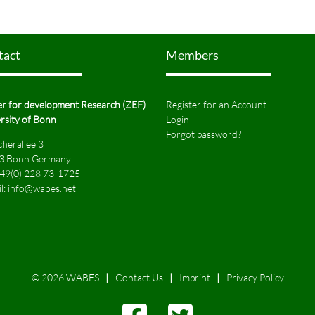
tact
Members
r for development Research (ZEF)
Register for an Account
rsity of Bonn
Login
Forgot password?
herallee 3
3 Bonn Germany
49(0) 228 73-1725
l:
info@wabes.net
© 2026 WABES
Contact Us
Imprint
Privacy Policy