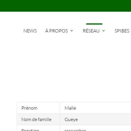
NEWS
À PROPOS
RÉSEAU
SPIBES
expand_more
expand_more
Prénom
Malle
Nom de famille
Gueye
Fonction
researcher