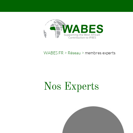
WABES FR
Réseau
membres experts
Mots-
clés
Nos Experts