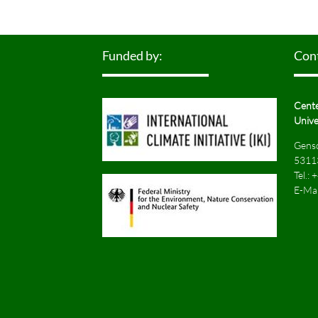
Funded by:
Con
Cente
Unive
Gensc
5311
Tel.:
+
E-Mai