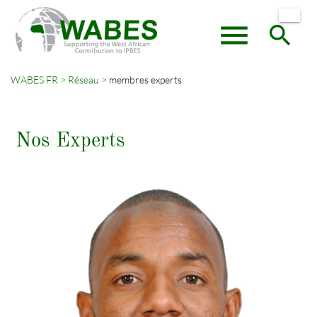
menu
search
WABES FR
Réseau
membres experts
Mots-
RECHERCHER
clés
Nos Experts