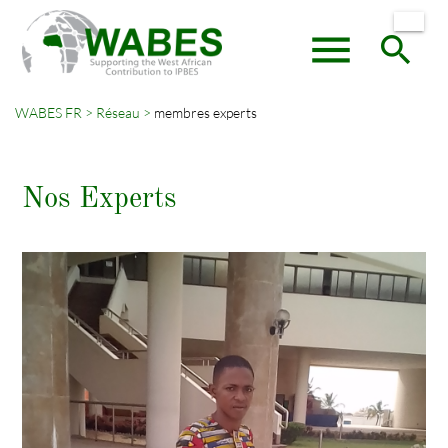
menu
search
WABES FR
Réseau
membres experts
Mots-
RECHERCHER
clés
Nos Experts