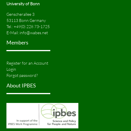
University of Bonn
Genscherallee 3
53113 Bonn Germany
Tel.:
+49(0) 228 73-1725
E-Mail:
info@wabes.net
Members
Register for an Account
Login
Forgot password?
About IPBES