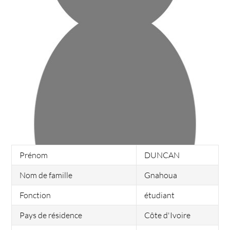
Prénom
DUNCAN
Nom de famille
Gnahoua
Fonction
étudiant
Pays de résidence
Côte d'Ivoire