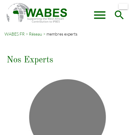
menu
search
WABES FR
Réseau
membres experts
Mots-
RECHERCHER
clés
Nos Experts