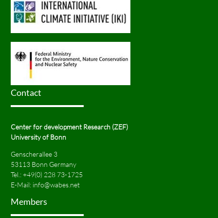
Contact
Center for development Research (ZEF)
University of Bonn
Genscherallee 3
53113 Bonn Germany
Tel.:
+49(0) 228 73-1725
E-Mail:
info@wabes.net
Members